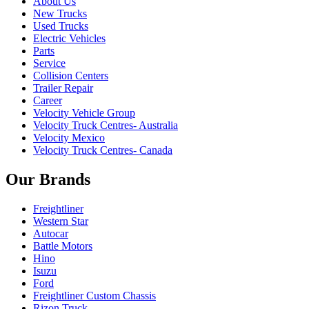
About Us
New Trucks
Used Trucks
Electric Vehicles
Parts
Service
Collision Centers
Trailer Repair
Career
Velocity Vehicle Group
Velocity Truck Centres- Australia
Velocity Mexico
Velocity Truck Centres- Canada
Our Brands
Freightliner
Western Star
Autocar
Battle Motors
Hino
Isuzu
Ford
Freightliner Custom Chassis
Rizon Truck