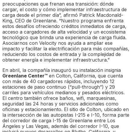
preocupaciones que frenan esa transición: dónde
cargar, el costo y cómo implementar infraestructura de
carga desde el primer día”, afirmó Patrick Macdonald-
King, CEO de Greenlane. “Nuestro programa enfrenta
estos desafíos ofreciendo créditos inmediatos de carga,
acceso a cargadores de alta velocidad y un ecosistema
tecnológico que brinda una experiencia de carga fluida.
Asociarnos con Velocity nos ayuda a ampliar ese
impacto y facilitar la electrificación para más compañías,
reduciendo los costos de entrada y la complejidad de
obtener energía e implementar infraestructura.”
En abril, la compañía inauguró su instalación insignia
Greenlane Center™
en Colton, California, que cuenta
con más de 40 cargadores rápidos, incluyendo 12
estaciones de paso continuo (“pull-through”) y 29
carriles para vehículos medianos y pesados eléctricos.
El centro también ofrece baños, wifi, marquesinas,
seguridad las 24 horas y servicios adicionales como
oficinas y estacionamiento. El sitio de Colton, ubicado en
la intersección de las autopistas I-215 e I-10, forma parte
del corredor de carga I-15 de Greenlane entre Los
Ángeles y Las Vegas, además del corredor I-10, que
incluirá nuevos desarrollos en Blythe, California, y